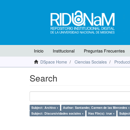
Inicio
Institucional
Preguntas Frecuentes
DSpace Home
Ciencias Sociales
Producci
Search
Subject: Archivo ×
Author: Santander, Carmen de las Mercedes ×
Subject: Discursividades sociales ×
Has File(s): true ×
Subject