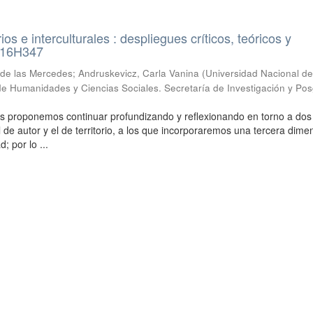
arios e interculturales : despliegues críticos, teóricos y
 16H347
de las Mercedes; Andruskevicz, Carla Vanina
(
Universidad Nacional d
de Humanidades y Ciencias Sociales. Secretaría de Investigación y Po
s proponemos continuar profundizando y reflexionando en torno a dos
 de autor y el de territorio, a los que incorporaremos una tercera dimen
d; por lo ...