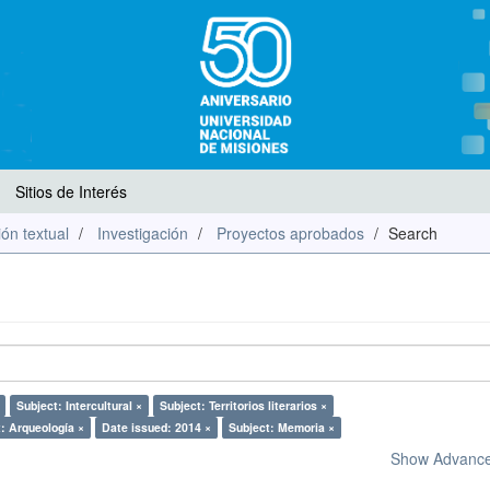
Sitios de Interés
ón textual
Investigación
Proyectos aprobados
Search
Subject: Intercultural ×
Subject: Territorios literarios ×
: Arqueología ×
Date issued: 2014 ×
Subject: Memoria ×
Show Advanced