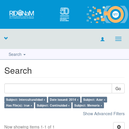
Toggl
navig
Search
Search
Go
Subject: Interculturalidad ×
Date issued: 2014 ×
Subject: Azar ×
Has File(s): true ×
Subject: Continuidad ×
Subject: Memoria ×
Show Advanced Filters
Now showing items 1-1 of 1