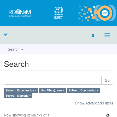
Toggl
navig
Search
Search
Go
Subject: Experiencias ×
Has File(s): true ×
Subject: Continuidad ×
Subject: Memoria ×
Show Advanced Filters
Now showing items 1-1 of 1