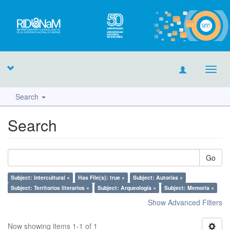
Toggl
navig
Search
Search
Go
Subject: Intercultural ×
Has File(s): true ×
Subject: Autorías ×
Subject: Territorios literarios ×
Subject: Arqueología ×
Subject: Memoria ×
Show Advanced Filters
Now showing items 1-1 of 1