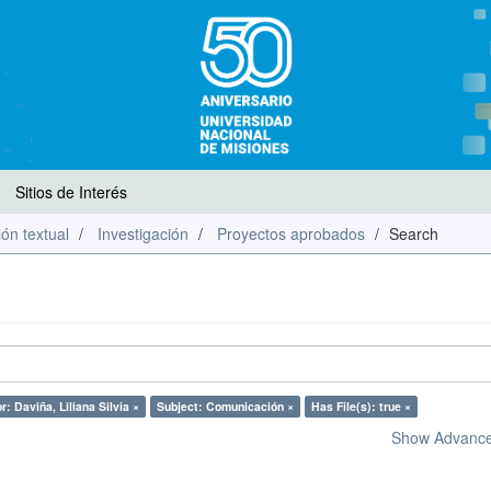
Sitios de Interés
ón textual
Investigación
Proyectos aprobados
Search
r: Daviña, Liliana Silvia ×
Subject: Comunicación ×
Has File(s): true ×
Show Advanced