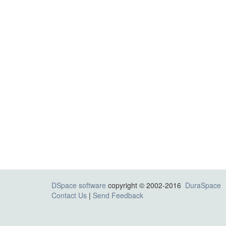
DSpace software
copyright © 2002-2016
DuraSpace
Contact Us
|
Send Feedback