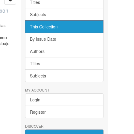
Titles
ción
Subjects
ias
This Collection
como
By Issue Date
rabajo
Authors
Titles
Subjects
MY ACCOUNT
Login
Register
DISCOVER