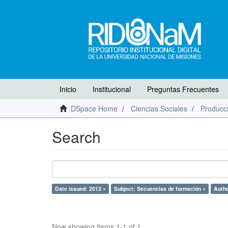
Inicio
Institucional
Preguntas Frecuentes
DSpace Home
Ciencias Sociales
Producci
Search
Date issued: 2013 ×
Subject: Secuencias de formación ×
Autho
Now showing items 1-1 of 1