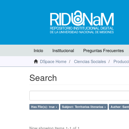
Inicio
Institucional
Preguntas Frecuentes
DSpace Home
Ciencias Sociales
Producci
Search
Has File(s): true ×
Subject: Territorios literarios ×
Author: San
Now showing items 1-1 of 1