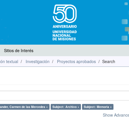
Sitios de Interés
ón textual
Investigación
Proyectos aprobados
Search
tander, Carmen de las Mercedes ×
Subject: Archivo ×
Subject: Memoria ×
Show Advanced