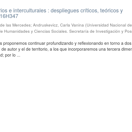
arios e interculturales : despliegues críticos, teóricos y
 16H347
de las Mercedes; Andruskevicz, Carla Vanina
(
Universidad Nacional d
de Humanidades y Ciencias Sociales. Secretaría de Investigación y Po
s proponemos continuar profundizando y reflexionando en torno a dos
 de autor y el de territorio, a los que incorporaremos una tercera dimen
d; por lo ...