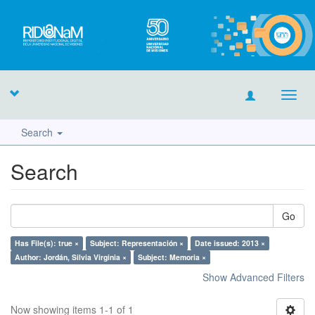
Toggl
navig
Search
Search
Go
Has File(s): true ×
Subject: Representación ×
Date issued: 2013 ×
Author: Jordán, Silvia Virginia ×
Subject: Memoria ×
Show Advanced Filters
Now showing items 1-1 of 1