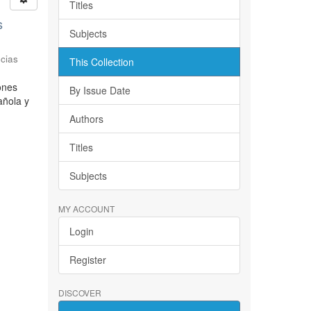
Titles
s
Subjects
cias
This Collection
iones
By Issue Date
añola y
Authors
Titles
Subjects
MY ACCOUNT
Login
Register
DISCOVER