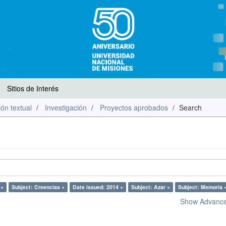
Sitios de Interés
ón textual
Investigación
Proyectos aprobados
Search
 ×
Subject: Creencias ×
Date issued: 2014 ×
Subject: Azar ×
Subject: Memoria 
Show Advanced