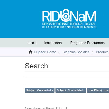
Inicio
Institucional
Preguntas Frecuentes
DSpace Home
Ciencias Sociales
Producci
Search
Subject: Comunidad ×
Subject: Continuidad ×
Has File(s): true
Now showing items 1-1 of 1