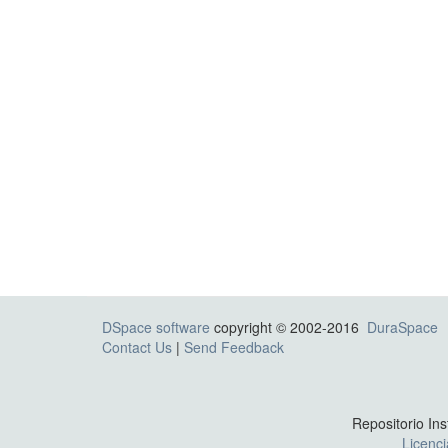
DSpace software
copyright © 2002-2016
DuraSpace
Contact Us
|
Send Feedback
Repositorio Ins
Licenc