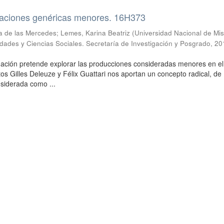
uraciones genéricas menores. 16H373
a de las Mercedes; Lemes, Karina Beatriz
(
Universidad Nacional de Mis
ades y Ciencias Sociales. Secretaría de Investigación y Posgrado
,
20
igación pretende explorar las producciones consideradas menores en e
ectos Gilles Deleuze y Félix Guattari nos aportan un concepto radical, de
nsiderada como ...