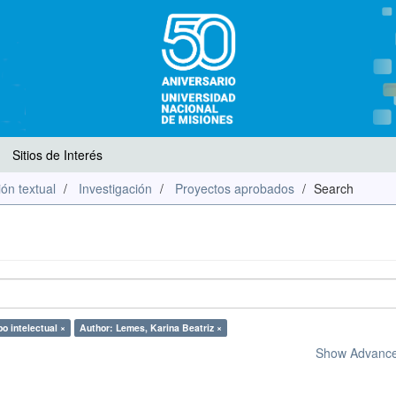
Sitios de Interés
ón textual
Investigación
Proyectos aprobados
Search
o intelectual ×
Author: Lemes, Karina Beatriz ×
Show Advanced