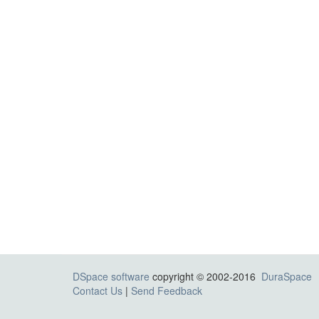
DSpace software
copyright © 2002-2016
DuraSpace
Contact Us
|
Send Feedback