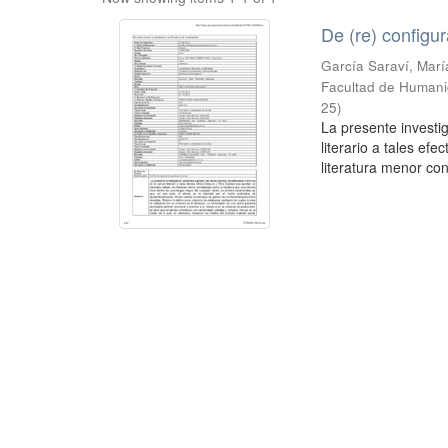
De (re) config
García Saraví, Marí
Facultad de Humanid
25
)
La presente invest
literario a tales ef
literatura menor co