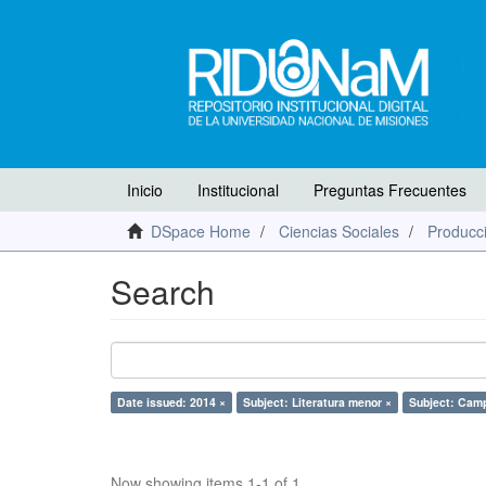
Inicio
Institucional
Preguntas Frecuentes
DSpace Home
Ciencias Sociales
Producci
Search
Date issued: 2014 ×
Subject: Literatura menor ×
Subject: Camp
Now showing items 1-1 of 1