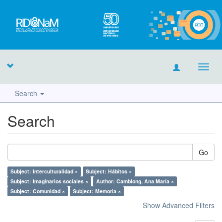
Toggl
navig
Search
Search
Go
Subject: Interculturalidad ×
Subject: Hábitos ×
Subject: Imaginarios sociales ×
Author: Camblong, Ana María ×
Subject: Comunidad ×
Subject: Memoria ×
Show Advanced Filters