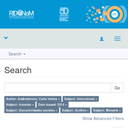
Toggl
navig
Search
Search
Go
Author: Andruskevicz, Carla Vanina ×
Subject: Intercultural ×
Subject: Autorías ×
Date issued: 2014 ×
Subject: Discursividades sociales ×
Subject: Archivo ×
Subject: Memoria ×
Show Advanced Filters