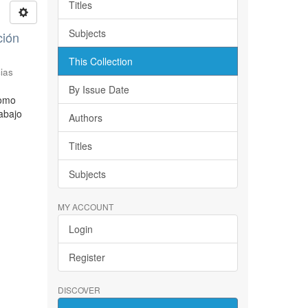
Titles
Subjects
ción
This Collection
ias
By Issue Date
como
rabajo
Authors
Titles
Subjects
MY ACCOUNT
Login
Register
DISCOVER