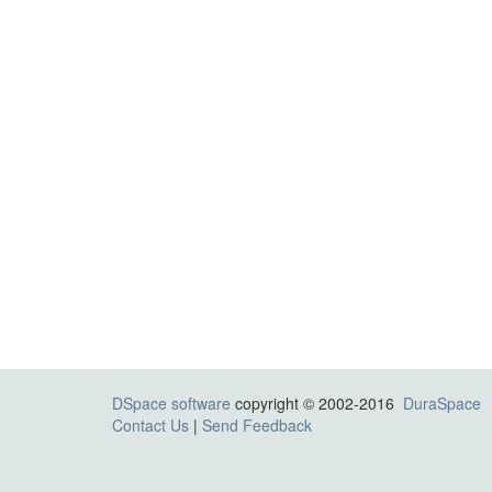
DSpace software
copyright © 2002-2016
DuraSpace
Contact Us
|
Send Feedback