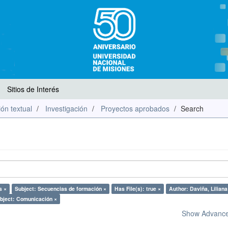
Sitios de Interés
ón textual
Investigación
Proyectos aprobados
Search
s ×
Subject: Secuencias de formación ×
Has File(s): true ×
Author: Daviña, Liliana
bject: Comunicación ×
Show Advanced