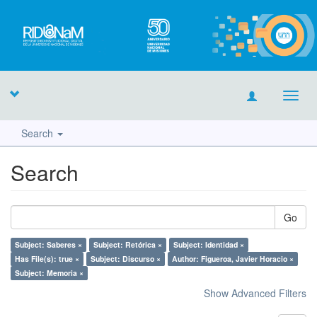
Toggl
navig
Search
Search
Go
Subject: Saberes ×
Subject: Retórica ×
Subject: Identidad ×
Has File(s): true ×
Subject: Discurso ×
Author: Figueroa, Javier Horacio ×
Subject: Memoria ×
Show Advanced Filters