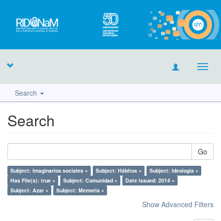
Toggl
navig
Search
Search
Go
Subject: Imaginarios sociales ×
Subject: Hábitos ×
Subject: Ideología ×
Has File(s): true ×
Subject: Comunidad ×
Date issued: 2014 ×
Subject: Azar ×
Subject: Memoria ×
Show Advanced Filters