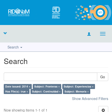
Toggl
navig
Search
Search
Go
Date issued: 2014 ×
Subject: Fronteras ×
Subject: Experiencias ×
Has File(s): true ×
Subject: Continuidad ×
Subject: Memoria ×
Show Advanced Filters
Now showing items 1-1 of 1