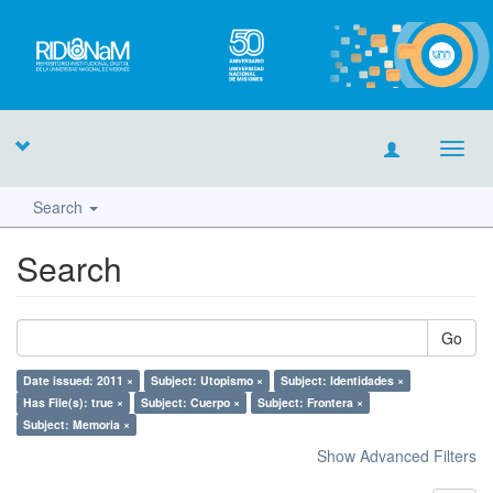
Toggl
navig
Search
Search
Go
Date issued: 2011 ×
Subject: Utopismo ×
Subject: Identidades ×
Has File(s): true ×
Subject: Cuerpo ×
Subject: Frontera ×
Subject: Memoria ×
Show Advanced Filters