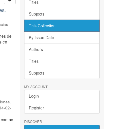
Titles
es.
Subjects
ncias
This Collection
ones de
By Issue Date
s en
Authors
Titles
Subjects
MY ACCOUNT
Login
iones.
Register
14-02-
l campo
DISCOVER