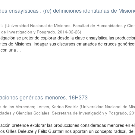
ades ensayísticas : (re) definiciones identitarias de Mision
iz
(
Universidad Nacional de Misiones. Facultad de Humanidades y Cie
a de Investigación y Posgrado
,
2014-02-26
)
stigación se pretende explorar desde la clave ensayística las producci
antes de Misiones, indagar sus discursos emanados de cruces genérico
 con una ...
uraciones genéricas menores. 16H373
a de las Mercedes; Lemes, Karina Beatriz
(
Universidad Nacional de Mis
ades y Ciencias Sociales. Secretaría de Investigación y Posgrado
,
20
igación pretende explorar las producciones consideradas menores en e
ectos Gilles Deleuze y Félix Guattari nos aportan un concepto radical, de