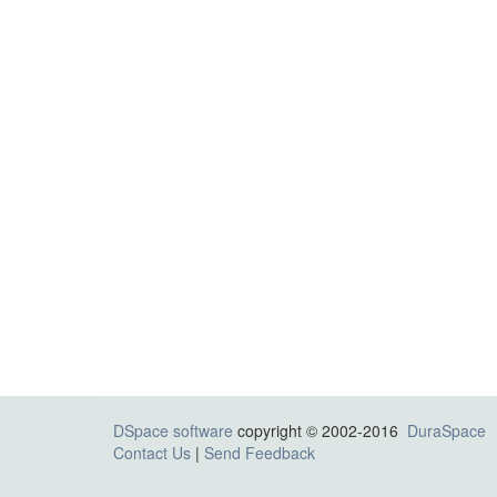
DSpace software
copyright © 2002-2016
DuraSpace
Contact Us
|
Send Feedback