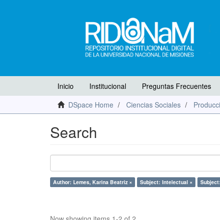
Inicio
Institucional
Preguntas Frecuentes
DSpace Home
Ciencias Sociales
Producci
Search
Author: Lemes, Karina Beatriz ×
Subject: Intelectual ×
Subject
Now showing items 1-2 of 2