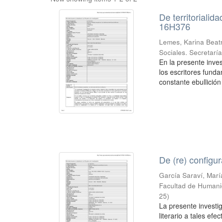
De territorialid
16H376
Lemes, Karina Beatr
Sociales. Secretarí
En la presente inve
los escritores fund
constante ebullición
De (re) config
García Saraví, Marí
Facultad de Humanid
25
)
La presente invest
literario a tales ef