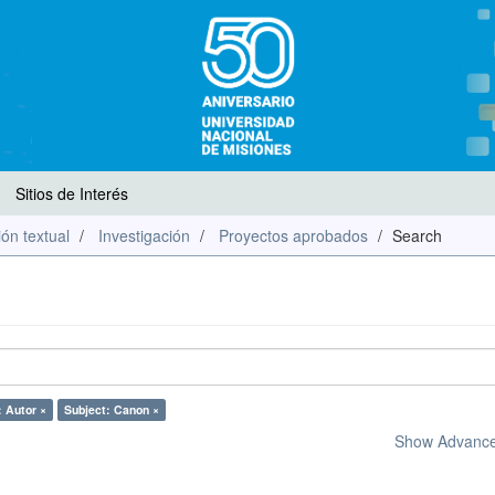
Sitios de Interés
ón textual
Investigación
Proyectos aprobados
Search
: Autor ×
Subject: Canon ×
Show Advanced