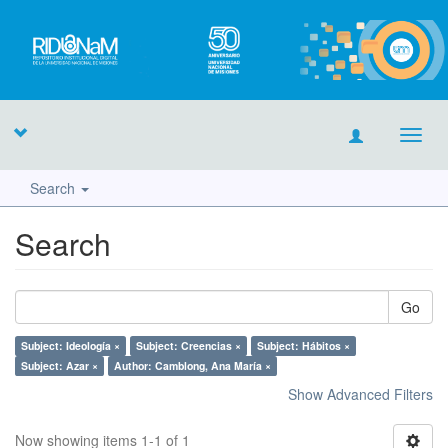
Toggl
navig
Search
Search
Go
Subject: Ideología ×
Subject: Creencias ×
Subject: Hábitos ×
Subject: Azar ×
Author: Camblong, Ana María ×
Show Advanced Filters
Now showing items 1-1 of 1