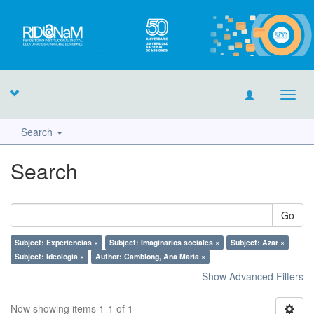
Toggl
navig
Search
Search
Go
Subject: Experiencias ×
Subject: Imaginarios sociales ×
Subject: Azar ×
Subject: Ideología ×
Author: Camblong, Ana María ×
Show Advanced Filters
Now showing items 1-1 of 1