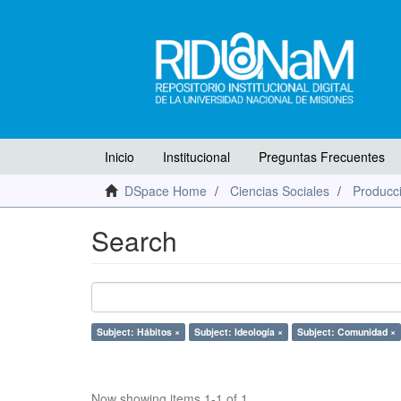
Inicio
Institucional
Preguntas Frecuentes
DSpace Home
Ciencias Sociales
Producci
Search
Subject: Hábitos ×
Subject: Ideología ×
Subject: Comunidad ×
Now showing items 1-1 of 1