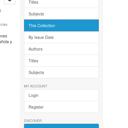
Titles
s
Subjects
cias
This Collection
iones
By Issue Date
añola y
Authors
Titles
Subjects
MY ACCOUNT
Login
Register
DISCOVER