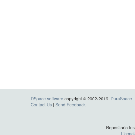
DSpace software
copyright © 2002-2016
DuraSpace
Contact Us
|
Send Feedback
Repositorio Ins
Licenc