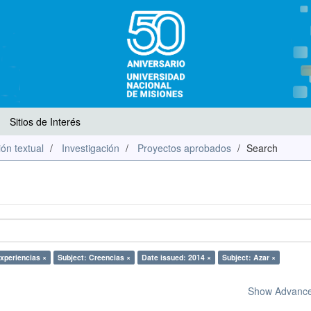
Sitios de Interés
ón textual
Investigación
Proyectos aprobados
Search
xperiencias ×
Subject: Creencias ×
Date issued: 2014 ×
Subject: Azar ×
Show Advanced