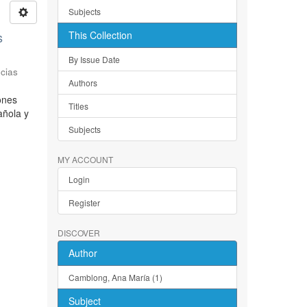
Subjects
s
This Collection
By Issue Date
cias
Authors
iones
Titles
añola y
Subjects
MY ACCOUNT
Login
Register
DISCOVER
Author
Camblong, Ana María (1)
Subject