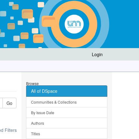
Login
Browse
All of DSpace
Communities & Collections
Go
By Issue Date
Authors
 Filters
Titles