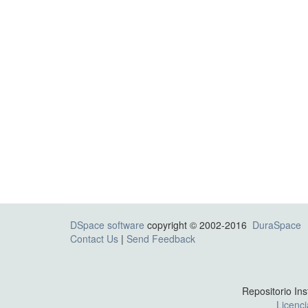
DSpace software
copyright © 2002-2016
DuraSpace
Contact Us
|
Send Feedback
Repositorio Ins
Licenc