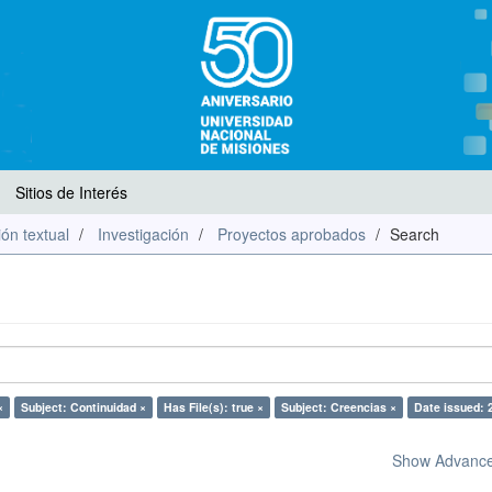
Sitios de Interés
ón textual
Investigación
Proyectos aprobados
Search
×
Subject: Continuidad ×
Has File(s): true ×
Subject: Creencias ×
Date issued: 
Show Advanced