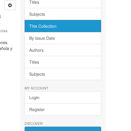
Titles
Subjects
s
This Collection
cias
By Issue Date
iones
añola y
Authors
Titles
Subjects
MY ACCOUNT
Login
Register
DISCOVER