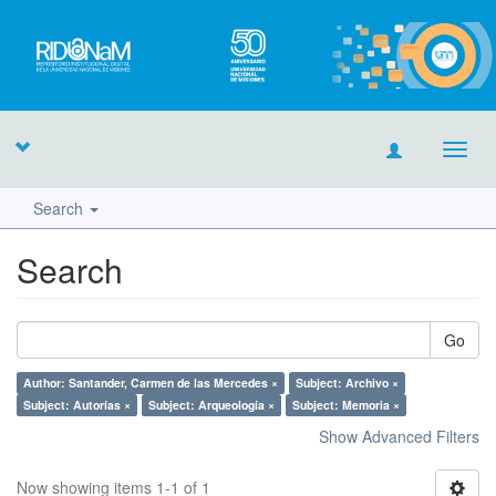
Toggl
navig
Search
Search
Go
Author: Santander, Carmen de las Mercedes ×
Subject: Archivo ×
Subject: Autorías ×
Subject: Arqueología ×
Subject: Memoria ×
Show Advanced Filters
Now showing items 1-1 of 1