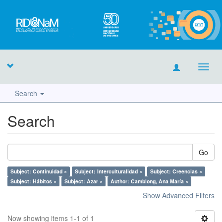
Toggl
navig
Search
Search
Go
Subject: Continuidad ×
Subject: Interculturalidad ×
Subject: Creencias ×
Subject: Hábitos ×
Subject: Azar ×
Author: Camblong, Ana María ×
Show Advanced Filters
Now showing items 1-1 of 1