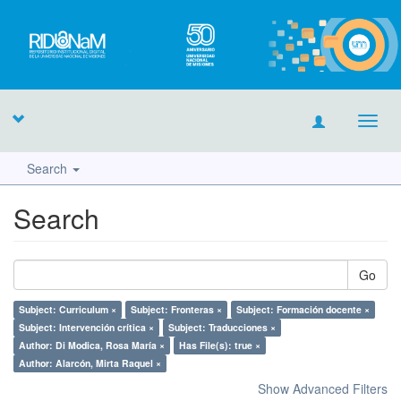
Toggl
navig
Search
Search
Go
Subject: Curriculum ×
Subject: Fronteras ×
Subject: Formación docente ×
Subject: Intervención crítica ×
Subject: Traducciones ×
Author: Di Modica, Rosa María ×
Has File(s): true ×
Author: Alarcón, Mirta Raquel ×
Show Advanced Filters