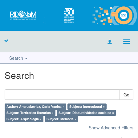
Toggl
navig
Search
Search
Go
Author: Andruskevicz, Carla Vanina ×
Subject: Intercultural ×
Subject: Territorios literarios ×
Subject: Discursividades sociales ×
Subject: Arqueología ×
Subject: Memoria ×
Show Advanced Filters