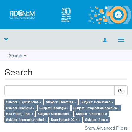
Toggl
navig
Search
Search
Go
Subject: Experiencias ×
Subject: Fronteras ×
Subject: Comunidad ×
Subject: Memoria ×
Subject: Ideología ×
Subject: Imaginarios sociales ×
Has File(s): true ×
Subject: Continuidad ×
Subject: Creencias ×
Subject: Interculturalidad ×
Date issued: 2014 ×
Subject: Azar ×
Show Advanced Filters