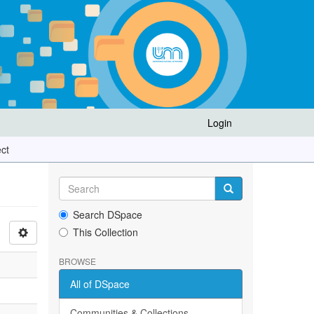
Login
ect
Search DSpace
This Collection
BROWSE
All of DSpace
Communities & Collections