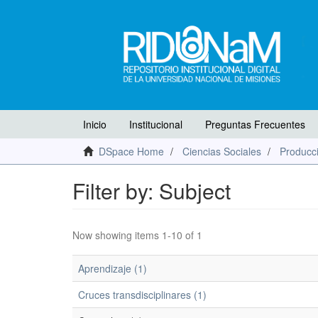
Inicio
Institucional
Preguntas Frecuentes
DSpace Home
Ciencias Sociales
Producci
Filter by: Subject
Now showing items 1-10 of 1
Aprendizaje (1)
Cruces transdisciplinares (1)