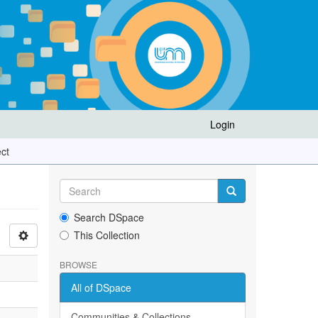
Login
ect
Search DSpace
This Collection
BROWSE
All of DSpace
Communities & Collections