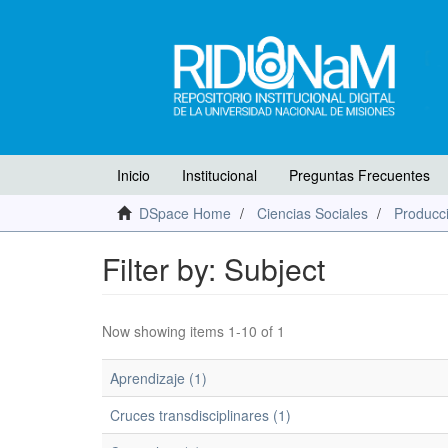
Inicio
Institucional
Preguntas Frecuentes
DSpace Home
Ciencias Sociales
Producci
Filter by: Subject
Now showing items 1-10 of 1
Aprendizaje (1)
Cruces transdisciplinares (1)