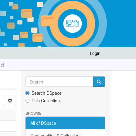
Login
ect
Search DSpace
This Collection
BROWSE
All of DSpace
Communities & Collections