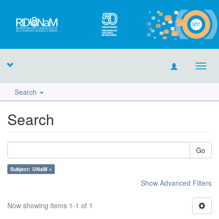
Toggl
navig
Search
Search
Go
Subject: UNaM ×
Show Advanced Filters
Now showing items 1-1 of 1