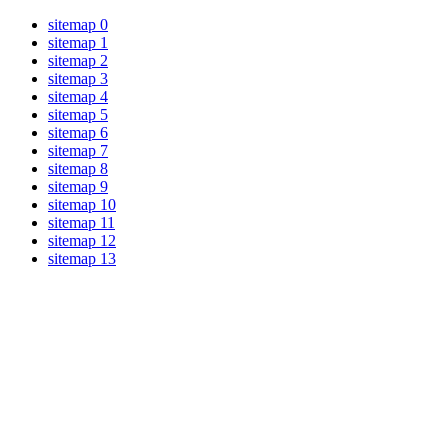
sitemap 0
sitemap 1
sitemap 2
sitemap 3
sitemap 4
sitemap 5
sitemap 6
sitemap 7
sitemap 8
sitemap 9
sitemap 10
sitemap 11
sitemap 12
sitemap 13