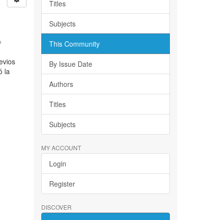
Titles
Subjects
e
This Community
evios
By Issue Date
ó la
Authors
Titles
Subjects
MY ACCOUNT
Login
Register
DISCOVER