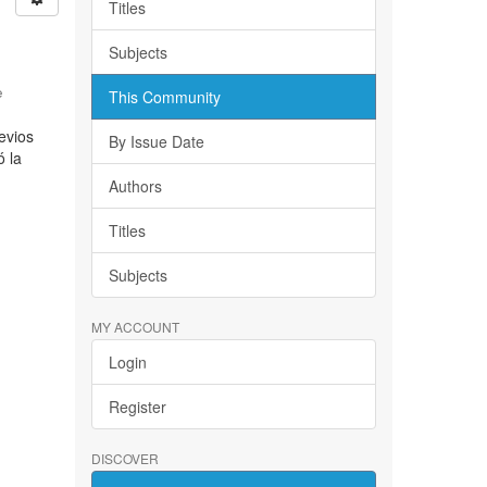
Titles
Subjects
e
This Community
evios
By Issue Date
ó la
Authors
Titles
Subjects
MY ACCOUNT
Login
Register
DISCOVER