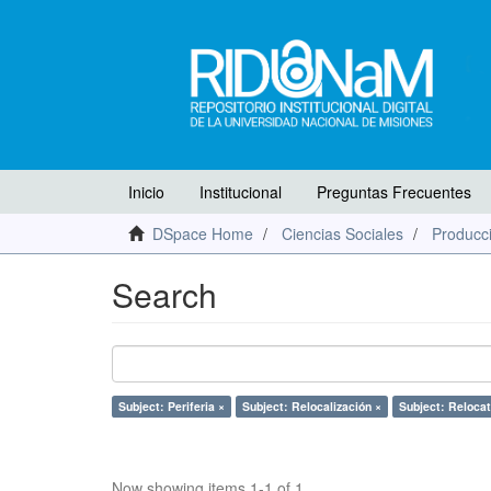
Inicio
Institucional
Preguntas Frecuentes
DSpace Home
Ciencias Sociales
Producci
Search
Subject: Periferia ×
Subject: Relocalización ×
Subject: Relocat
Now showing items 1-1 of 1