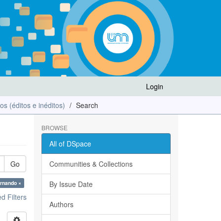
Login
los (éditos e inéditos)
Search
BROWSE
All of DSpace
Go
Communities & Collections
ernando ×
By Issue Date
 Filters
Authors