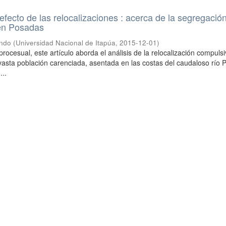
fecto de las relocalizaciones : acerca de la segregació
 en Posadas
ando
(
Universidad Nacional de Itapúa
,
2015-12-01
)
ocesual, este artículo aborda el análisis de la relocalización compulsi
vasta población carenciada, asentada en las costas del caudaloso río 
...