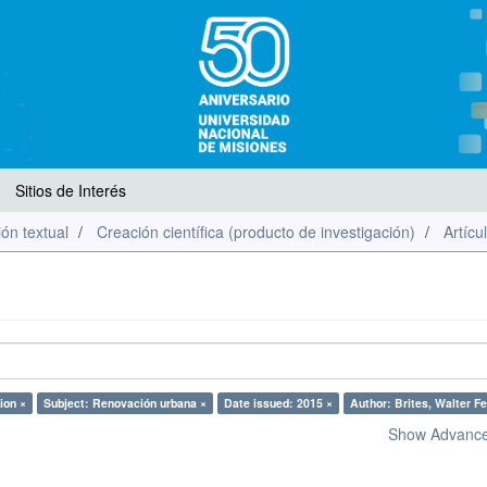
Sitios de Interés
ón textual
Creación científica (producto de investigación)
Artícu
ion ×
Subject: Renovación urbana ×
Date issued: 2015 ×
Author: Brites, Walter F
Show Advanced