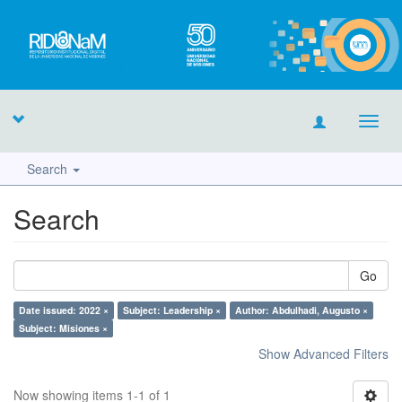
Toggl
navig
Search
Search
Go
Date issued: 2022 ×
Subject: Leadership ×
Author: Abdulhadi, Augusto ×
Subject: Misiones ×
Show Advanced Filters
Now showing items 1-1 of 1