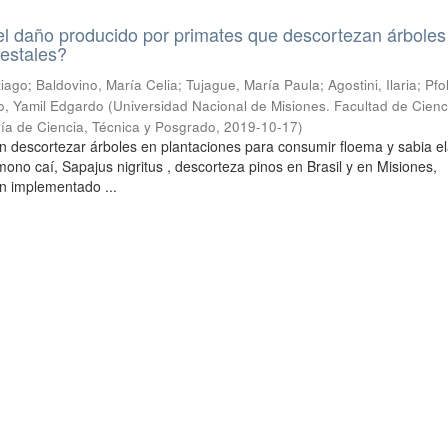
l daño producido por primates que descortezan árboles
restales?
ntiago; Baldovino, María Celia; Tujague, María Paula; Agostini, Ilaria; Pfo
o, Yamil Edgardo
(
Universidad Nacional de Misiones. Facultad de Cienc
ría de Ciencia, Técnica y Posgrado
,
2019-10-17
)
n descortezar árboles en plantaciones para consumir floema y sabia e
l mono caí, Sapajus nigritus , descorteza pinos en Brasil y en Misiones,
n implementado ...