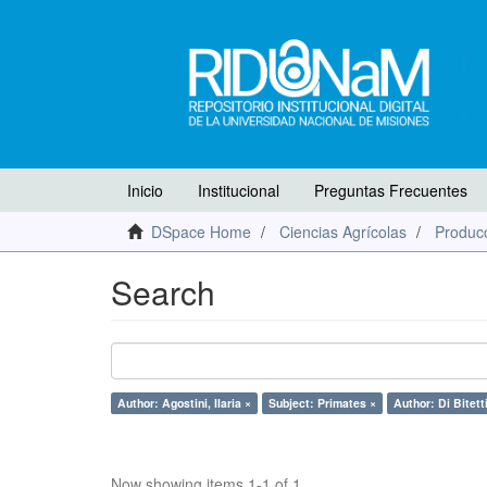
Inicio
Institucional
Preguntas Frecuentes
DSpace Home
Ciencias Agrícolas
Producc
Search
Author: Agostini, Ilaria ×
Subject: Primates ×
Author: Di Bitett
Now showing items 1-1 of 1