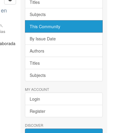
Titles
 en
Subjects
h,
This Community
ias
By Issue Date
laborada
Authors
Titles
Subjects
MY ACCOUNT
Login
Register
DISCOVER