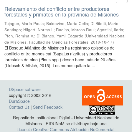
Relevamiento del conflicto entre productores
forestales y primates en la provincia de Misiones
Tujague, María Paula; Baldovino, María Celia; Di Bitetti, Mario
Santiago; Hilgert, Norma I.; Radins, Marcos Raul; Agostini, Ilaria;
Pfoh, Romina V.; Di Blanco, Yamil Edgardo
(
Universidad Nacional
de Misiones. Facultad de Ciencias Forestales
,
2019-10-17
)
El Bosque Atlántico de Misiones ha registrado episodios de
conflicto entre monos caí (Sapajus nigritus) y productores
forestales de pino (Pinus spp.) desde hace más de 20 años
(Liebsch & Mikich, 2015). Los monos quitan la ...
DSpace software
copyright © 2002-2016
DuraSpace
Contact Us
|
Send Feedback
Repositorio Institucional Digital - Universidad Nacional de
Misiones - RIDUNaM se distribuye bajo una
Licencia Creative Commons Atribución-NoComercial-