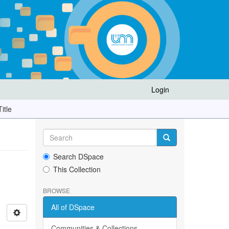
Login
itle
Search DSpace
This Collection
BROWSE
All of DSpace
Communities & Collections