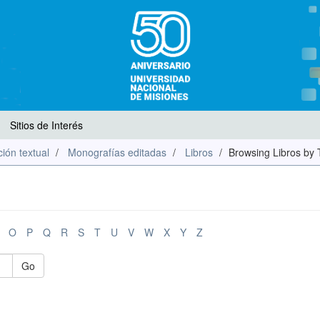
Sitios de Interés
ión textual
Monografías editadas
Libros
Browsing Libros by T
O
P
Q
R
S
T
U
V
W
X
Y
Z
Go