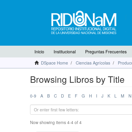
Inicio
Institucional
Preguntas Frecuentes
DSpace Home
Ciencias Agrícolas
Producc
Browsing Libros by Title
0-9
A
B
C
D
E
F
G
H
I
J
K
L
M
N
Now showing items 4-4 of 4