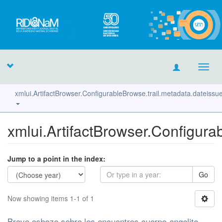
Toggl
navig
xmlui.ArtifactBrowser.ConfigurableBrowse.trail.metadata.dateiss
xmlui.ArtifactBrowser.Configura
Jump to a point in the index:
Go
Now showing items 1-1 of 1
Breve esbozo sobre los encuentros cuerpo-angelito-