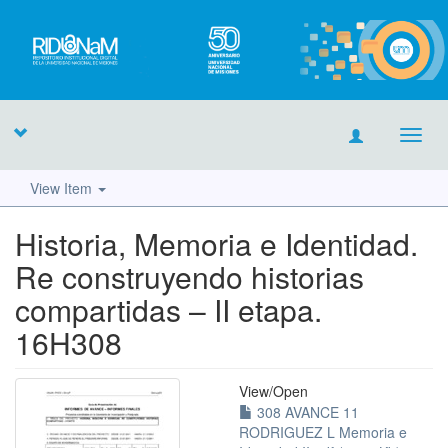
Toggl
navig
View Item
Historia, Memoria e Identidad.
Re construyendo historias
compartidas – II etapa.
16H308
View/
Open
308 AVANCE 11
RODRIGUEZ L Memoria e