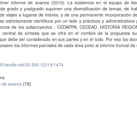
rimer informe de avance (2010). La existencia en el equipo de bec
s de grado y postgrado suponen una diversificación de temas, de tra
de viajes a lugares de interés, y de una permanente incorporación d
s estrictamente científicos por un lado y prácticos y administrativos 
tencia de los subproyectos : CEDAPPA, CEDEAD, HISTORIA REGIO
o central de síntesis que se cifra en el nombre de la propuesta s
que debe ser considerado en sus partes y en el todo. Por eso los do
oseen los informes parciales de cada área junto al informe troncal de s
hdl.handle.net/20.500.12219/1474
ons
s de avance
[78]