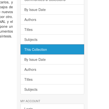
arios, y
bajos de
By Issue Date
e nuevos
por otro.
Authors
NAL y el
upone un
Titles
cumentos
íntesis.
Subjects
This Collection
By Issue Date
Authors
Titles
Subjects
MY ACCOUNT
Login