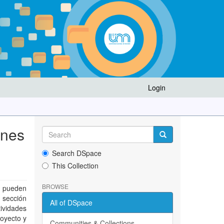
Login
ones
Search DSpace
This Collection
BROWSE
n pueden
 sección
All of DSpace
tividades
royecto y
Communities & Collections