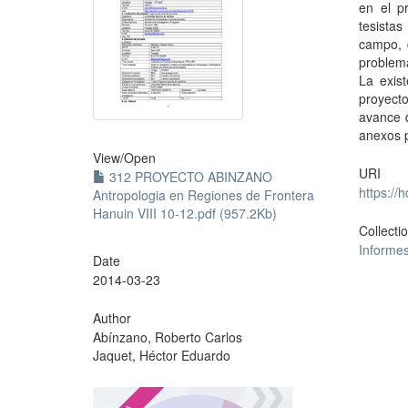
en el p
tesista
campo, 
problema
La exis
proyect
avance 
anexos p
View/
Open
URI
312 PROYECTO ABINZANO
https://
Antropologia en Regiones de Frontera
Hanuin VIII 10-12.pdf (957.2Kb)
Collecti
Informe
Date
2014-03-23
Author
Abínzano, Roberto Carlos
Jaquet, Héctor Eduardo
?