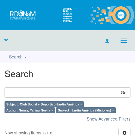
Toggl
navig
Search
Search
Go
Subject: Club Social y Deportivo Jardín América ×
Author: Nuñez, Yanina Noelia ×
Subject: Jardín América (Misiones) ×
Show Advanced Filters
Now showing items 1-1 of 1