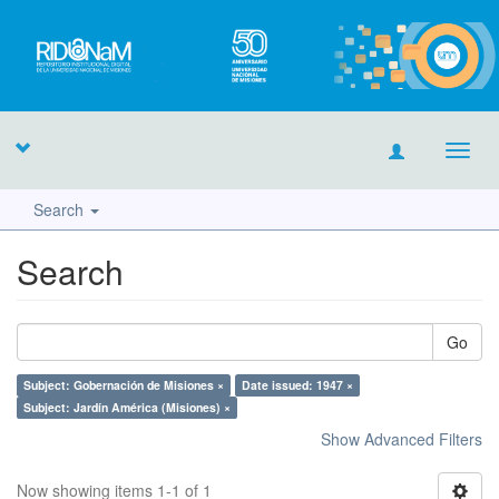
Toggl
navig
Search
Search
Go
Subject: Gobernación de Misiones ×
Date issued: 1947 ×
Subject: Jardín América (Misiones) ×
Show Advanced Filters
Now showing items 1-1 of 1