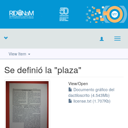
Toggl
navig
View Item
Se definió la "plaza"
View/
Open
Documento gráfico del
dactiloscrito (4.543Mb)
license.txt (1.707Kb)