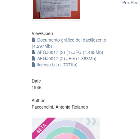
Pre-Red
View/
Open
Documento gráfico del dactiloscrito
(4.297Mb)
AFGJ0017 (2) (1).JPG (4.465Mb)
AFGJ0017 (2).JPG (1.383Mb)
license.txt (1.707Kb)
Date
1946
Author
Faccendini, Antonio Rolando
?