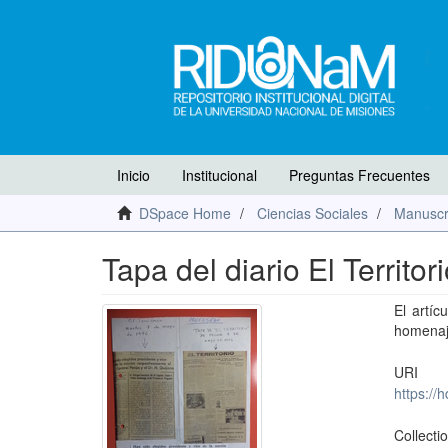
Inicio
Institucional
Preguntas Frecuentes
DSpace Home
Ciencias Sociales
Manuscr
Tapa del diario El Territor
El artíc
homenaje
URI
https://
Collecti