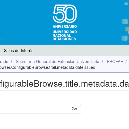
Sitios de Interés
rado
Secretaría General de Extensión Universitaria
PROFAE
Browser.ConfigurableBrowse.trail.metadata.dateissued
figurableBrowse.title.metadata.d
Go