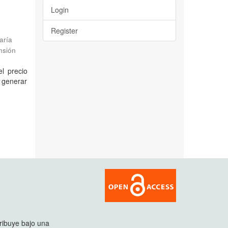
Login
Register
aría
nsión
el precio
 generar
tribuye bajo una