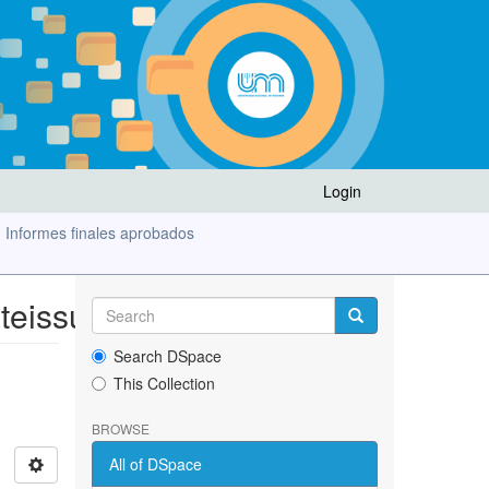
Login
Informes finales aprobados
ateissued
Search DSpace
This Collection
BROWSE
All of DSpace