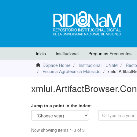
Inicio
Institucional
Preguntas Frecuentes
DSpace Home
Institucional - UNaM
Recto
Escuela Agrotécnica Eldorado
xmlui.Artifact
xmlui.ArtifactBrowser.Con
Jump to a point in the index:
Now showing items 1-3 of 3