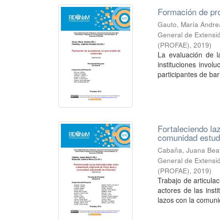
Formación de pr
Gauto, María Andre
General de Extensió
(PROFAE)
,
2019
)
La evaluación de 
instituciones involu
participantes de barr
Fortaleciendo la
comunidad estudi
Cabaña, Juana Beatr
General de Extensió
(PROFAE)
,
2019
)
Trabajo de articulac
actores de las inst
lazos con la comuni