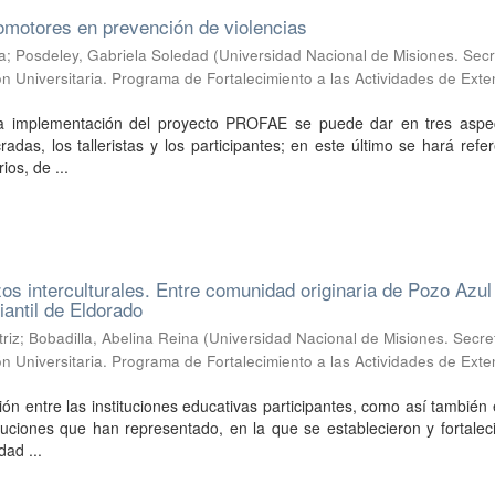
omotores en prevención de violencias
a; Posdeley, Gabriela Soledad
(
Universidad Nacional de Misiones. Secr
n Universitaria. Programa de Fortalecimiento a las Actividades de Exte
la implementación del proyecto PROFAE se puede dar en tres aspec
cradas, los talleristas y los participantes; en este último se hará refe
ios, de ...
zos interculturales. Entre comunidad originaria de Pozo Azul
antil de Eldorado
iz; Bobadilla, Abelina Reina
(
Universidad Nacional de Misiones. Secre
n Universitaria. Programa de Fortalecimiento a las Actividades de Exte
ión entre las instituciones educativas participantes, como así también 
ituciones que han representado, en la que se establecieron y fortalec
dad ...