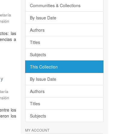
Communities & Collections
etaría
By Issue Date
nsión
Authors
tos: las
rencias a
Titles
Subjects
This Collection
 y
By Issue Date
Authors
taría
nsión
Titles
entre los
ieron los
Subjects
MY ACCOUNT