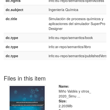
dc.rights
info:eu-repo/semantics/openAccess
dc.subject
Ingeniería Química
dc.title
Simulación de procesos químicos y
aplicaciones del simulador SuperPro
Designer
dc.type
info:eu-repo/semantics/book
dc.type
info:ar-repo/semantics/libro
dc.type
info:eu-repo/semantics/publishedVersi
Files in this item
Name:
Miño Valdés y otros_
2020_Simu ...
Size:
2.203Mb