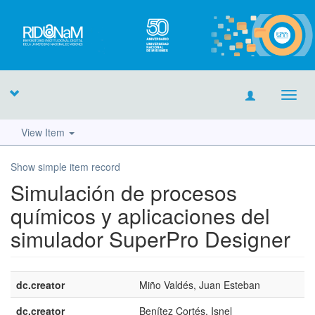
Toggl
navig
View Item
Show simple item record
Simulación de procesos
químicos y aplicaciones del
simulador SuperPro Designer
dc.creator
Miño Valdés, Juan Esteban
dc.creator
Benítez Cortés, Isnel