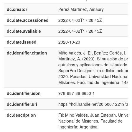
dc.creator
Pérez Martínez, Amaury
dc.date.accessioned
2022-04-02T17:28:45Z
dc.date.available
2022-04-02T17:28:45Z
dc.date.issued
2020-10-20
dc.identifier.citation
Miño Valdés, J. E., Benítez Cortés, I., 
Martínez, A. (2020). Simulación de pro
químicos y aplicaciones del simulador
SuperPro Designer.1ra edición octubre
2020. Posadas: Universidad Nacional 
Misiones. Facultad de Ingeniería. 148 p
dc.identifier.isbn
978-987-86-6650-1
dc.identifier.uri
https://hdl.handle.net/20.500.12219/30
dc.description
Fil: Miño Valdés, Juan Esteban. Univer
Nacional de Misiones. Facultad de
Ingeniería; Argentina.