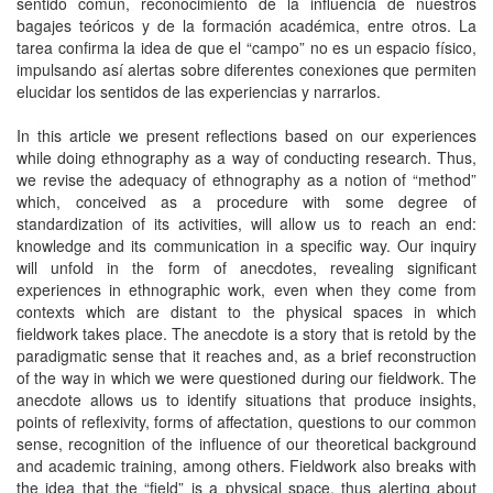
sentido común, reconocimiento de la influencia de nuestros
bagajes teóricos y de la formación académica, entre otros. La
tarea confirma la idea de que el “campo” no es un espacio físico,
impulsando así alertas sobre diferentes conexiones que permiten
elucidar los sentidos de las experiencias y narrarlos.
In this article we present reflections based on our experiences
while doing ethnography as a way of conducting research. Thus,
we revise the adequacy of ethnography as a notion of “method”
which, conceived as a procedure with some degree of
standardization of its activities, will allow us to reach an end:
knowledge and its communication in a specific way. Our inquiry
will unfold in the form of anecdotes, revealing significant
experiences in ethnographic work, even when they come from
contexts which are distant to the physical spaces in which
fieldwork takes place. The anecdote is a story that is retold by the
paradigmatic sense that it reaches and, as a brief reconstruction
of the way in which we were questioned during our fieldwork. The
anecdote allows us to identify situations that produce insights,
points of reflexivity, forms of affectation, questions to our common
sense, recognition of the influence of our theoretical background
and academic training, among others. Fieldwork also breaks with
the idea that the “field” is a physical space, thus alerting about