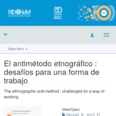
Toggl
navig
View Item
El antimétodo etnográfico :
desafíos para una forma de
trabajo
The ethnographic anti-method : challenges for a way of
working
View/
Open
Renoldi, B_ 2015_El