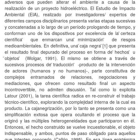
adversos que pueden alterar el ambiente a causa de la
realización de un proyecto hidroeléctrico. El Estudio de Impacto
Ambiental (EIA), realizado por investigadores/ expertos de
diferentes campos disciplinarios presenta varias etapas sucesivas
y concatenadas a lo largo de un período prologando de tiempo, y
conforman uno de los dispositivos por excelencia de la ̈certeza
científica ̈ que enmarcan una ̈minimización ̈ de riesgos
medioambientales. En definitiva, una ̈caja negra ̈[1] que presenta
el resultado final depurado del proceso en forma de ̈hechos ̈ u
̈objetos ̈ (Wolgar, 1991). El mismo se obtiene a través de
sucesivos procesos de ̈traducción ̈ -producto de la intervención
de actores (humanos y no humanos)-, parte constitutiva de
complejos entramados de relaciones, negociaciones y
mediaciones, que ofrecen como resultado final un aspecto
incontrovertible, no admiten discusión. Tal como lo explicita
Latour (2001), la tarea científica radica en re-construir el trabajo
técnico-científico, explorando la complejidad interna de la cual es
producto. La cajanegrización, por lo tanto se presenta como una
simplificación exitosa que opera ocultando el proceso que la
originó y las múltiples heterogeneidades que participaron en él.
Entonces, el hecho construido se vuelve incuestionable, el objeto
indispensable, y ambos, puntos de paso obligado para aquellos
que intenten conocerlo (Callón, 1995). En esa línea epistémica